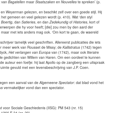
et van
Bagatellen
maar
Staatszaken
en
Nouvelles
te spreken’ (p.
s en Weyerman gelezen, en beschikt zelf over een goede stijl. Hij
bij het gemeen en veel gelezen wordt (p. 410). Wat ‘den styl
n
Boertig
, dan
Satieries
, en dan
Zedekundig
of
Histories
, kort of
nderwerpen die hy voor heeft; [die] zou men by den aard der
aar met iets anders mag ook. ‘Om kort te gaan, de waereld
hrijver tamelijk veel geschriften. Allereerst publicaties die iets
er meer werk van Rousset de Missy; de
Kallistratus
(1742) tegen
dyck,
Het verlangen van Europa
van (1742), maar ook literaire
de gedichten van Willem van Haren. Om een oordeel te kunnen
de auteur een foefje: hij laat Apollo op de zangberg een uitspraak
 ruimte gevuld met een levensbeschrijving van J.P. Coen.
h tegen een aanval van de
Algemeene Spectator
: dat blad vond het
us
vermakelijker vond dan een spectator.
ut voor Sociale Geschiedenis (IISG): PM 543 (nr. 15)
1366 E 24 (nr. 20)