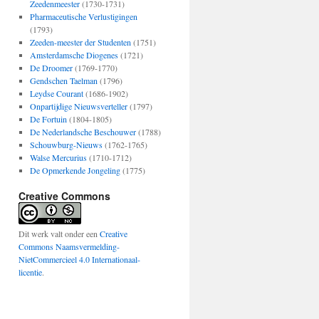
Zeedenmeester
(1730-1731)
Pharmaceutische Verlustigingen
(1793)
Zeeden-meester der Studenten
(1751)
Amsterdamsche Diogenes
(1721)
De Droomer
(1769-1770)
Gendschen Taelman
(1796)
Leydse Courant
(1686-1902)
Onpartijdige Nieuwsverteller
(1797)
De Fortuin
(1804-1805)
De Nederlandsche Beschouwer
(1788)
Schouwburg-Nieuws
(1762-1765)
Walse Mercurius
(1710-1712)
De Opmerkende Jongeling
(1775)
Creative Commons
Dit werk valt onder een
Creative
Commons Naamsvermelding-
NietCommercieel 4.0 Internationaal-
licentie
.