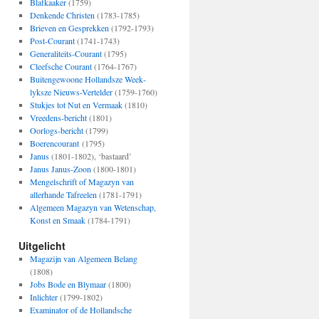
Blafkaaker
(1759)
Denkende Christen
(1783-1785)
Brieven en Gesprekken
(1792-1793)
Post-Courant
(1741-1743)
Generaliteits-Courant
(1795)
Cleefsche Courant
(1764-1767)
Buitengewoone Hollandsze Week­
lyksze Nieuws-Vertelder
(1759-1760)
Stukjes tot Nut en Vermaak
(1810)
Vreedens-bericht
(1801)
Oorlogs-bericht
(1799)
Boerencourant
(1795)
Janus
(1801-1802), ‘bastaard’
Janus Janus-Zoon
(1800-1801)
Mengelschrift of Magazyn van
allerhande Tafreelen
(1781-1791)
Algemeen Magazyn van Wetenschap,
Konst en Smaak
(1784-1791)
Uitgelicht
Magazijn van Algemeen Belang
(1808)
Jobs Bode en Blymaar
(1800)
Inlichter
(1799-1802)
Examinator of de Hollandsche