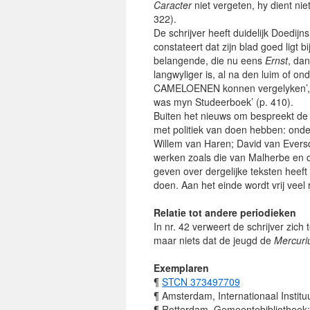
Caracter
niet vergeten, hy dient ni
322).
De schrijver heeft duidelijk Doedijn
constateert dat zijn blad goed ligt 
belangende, die nu eens
Ernst
, da
langwyliger is, al na den luim of o
CAMELOENEN konnen vergelyken’, m
was myn Studeerboek’ (p. 410).
Buiten het nieuws om bespreekt de sc
met politiek van doen hebben: ond
Willem van Haren; David van Evers
werken zoals die van Malherbe en 
geven over dergelijke teksten heeft 
doen. Aan het einde wordt vrij veel
Relatie tot andere periodieken
In nr. 42 verweert de schrijver zic
maar niets dat de jeugd de
Mercuri
Exemplaren
¶
STCN 373497709
¶ Amsterdam, Internationaal Institu
¶ Rotterdam, Gemeentebibliotheek: 