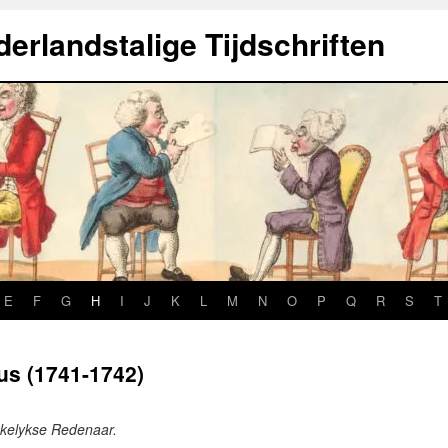
erlandstalige Tijdschriften
E
F
G
H
I
J
K
L
M
N
O
P
Q
R
S
T
s (1741-1742)
kelykse Redenaar.