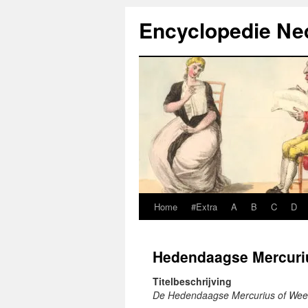
Ga
Encyclopedie Ned
naar
de
inhoud
Home
#Extra
A
B
C
D
Hedendaagse Mercuriu
Titelbeschrijving
De Hedendaagse Mercurius of Wee