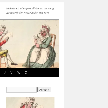
Nederlandstalige periodieken tot aanvang
Koninkrijk der Nederlanden (tot 1815)
U
V
W
Z