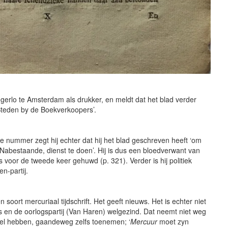
gerlo te Amsterdam als drukker, en meldt dat het blad verder
 Steden by de Boekverkoopers’.
te nummer zegt hij echter dat hij het blad geschreven heeft ‘om
abestaande, dienst te doen’. Hij is dus een bloedverwant van
s voor de tweede keer gehuwd (p. 321). Verder is hij politiek
n-partij.
n soort mercuriaal tijdschrift. Het geeft nieuws. Het is echter niet
ans en de oorlogspartij (Van Haren) welgezind. Dat neemt niet weg
eel hebben, gaandeweg zelfs toenemen; ‘
Mercuur
moet zyn