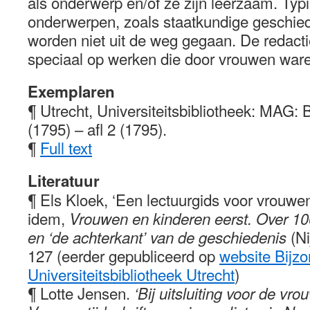
als onderwerp en/of ze zijn leerzaam. Typi
onderwerpen, zoals staatkundige geschied
worden niet uit de weg gegaan. De redactie 
speciaal op werken die door vrouwen war
Exemplaren
¶ Utrecht, Universiteitsbibliotheek: MAG: Br
(1795) – afl 2 (1795).
¶
Full text
Literatuur
¶ Els Kloek, ‘Een lectuurgids voor vrouwen 
idem,
Vrouwen en kinderen eerst. Over 1
(N
en ‘de achterkant’ van de geschiedenis
127 (eerder gepubliceerd op
website Bijzo
Universiteitsbibliotheek Utrecht
)
¶ Lotte Jensen.
‘Bij uitsluiting voor de vro